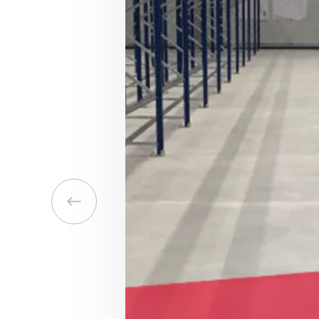
en sind Böden
Sie müssen
ehr und
. Unsere
hen für
 Tragfähigkeit
freiheit für
Neubau oder