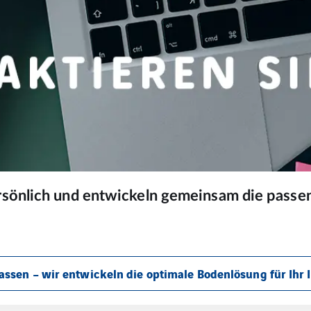
rsönlich und entwickeln gemeinsam die passen
lassen – wir entwickeln die optimale Bodenlösung für Ihr