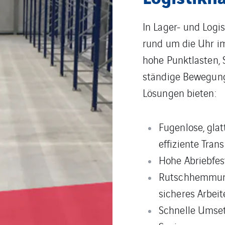
In der Produktion z
Sicherheit und Sau
für Produktionsum
Chemikalienbes
reinigen
Mechanisch hoc
Maschinen- un
Fugenlos verle
unterbrechungs
Rutschhemmend
Ideal für Lebensmit
Kunststoff- oder El