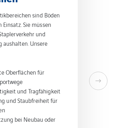
ählen Effizienz,
berkeit. Unsere Böden
gebungen sind:
tändig und leicht zu
h belastbar – auch bei
d Gabelstaplerverkehr
gt für hygienische und
freie Abläufe
 und langlebig
tel-, Metall-,
ektronikfertigung.